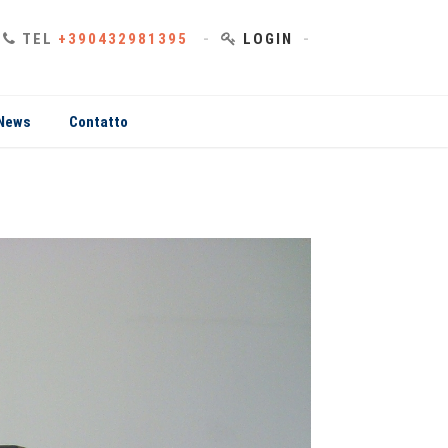
TEL
+390432981395
LOGIN
News
Contatto