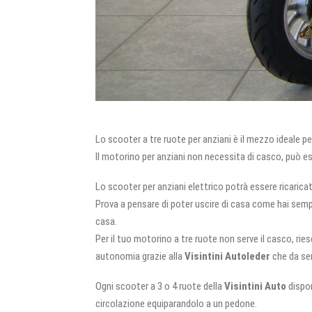
Lo scooter a tre ruote per anziani è il mezzo ideale per 
Il motorino per anziani non necessita di casco, può 
Lo scooter per anziani elettrico potrà essere ricarica
Prova a pensare di poter uscire di casa come hai sempr
casa.
Per il tuo motorino a tre ruote non serve il casco, ries
autonomia grazie alla
Visintini Autoleder
che da se
Ogni scooter a 3 o 4 ruote della
Visintini Auto
dispon
circolazione equiparandolo a un pedone.