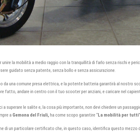
unire la mobilità a medio raggio con la tranquillità di farlo senza rischi e peric
essere guidato senza patente, senza bollo e senza assicurazione.
to da una comune presa elettrica, e la potente batteria garantirà al nostro sco
e fatto, andare in centro con il tuo scooter per anziani, e caricare nel capie
ci a superare le salite e, la cosa più importante, non devi chiedere un passaggio
mpre a
Gemona del Friuli,
ha come scopo garantire “
La mobilità per tutti
”
e di un particolare certificato che, in questo caso, identifica questo mezzo