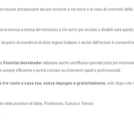
no essere attraversate da uno scooter a tre ruote e in caso di controllo della f
sta la messa a norma del motorino a tre ruote per anziani o disabili sarà quindi
 da parte di rivenditori di altre regioni italiane o anche dall’estero è consent
la
Visintini Autoleader
abbiamo anche un’officina specializzata per interven
sempre efficiente e potrà contare su interventi rapidi e professionali.
a tre ruote a casa tua
,
senza impegno e gratuitamente
; solo dopo che 
te nelle province di Udine, Pordenone, Gorizia e Trieste.
.