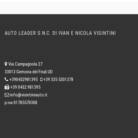
AUTO LEADER S.N.C. DI IVAN E NICOLA VISINTINI
Via Campagnola 27
33013 Gemona del Friuli UD
+390432981395
+39 335 5201378
+39 0432 981395
info@visintiniauto.it
p.iva 01785570308