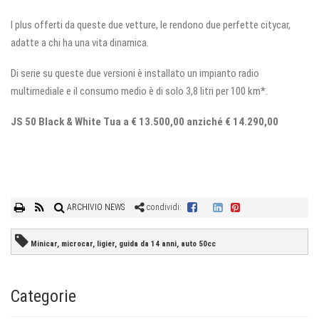
I plus offerti da queste due vetture, le rendono due perfette citycar,
adatte a chi ha una vita dinamica.
Di serie su queste due versioni è installato un impianto radio
multimediale e il consumo medio è di solo 3,8 litri per 100 km*.
JS 50 Black & White Tua a € 13.500,00 anziché € 14.290,00
ARCHIVIO NEWS
condividi:
Minicar, microcar, ligier, guida da 14 anni, auto 50cc
Categorie