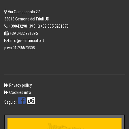
Via Campagnola 27
33013 Gemona del Friuli UD
+390432981395
+39 335 5201378
+39 0432 981395
info@visintiniauto.it
p.iva 01785570308
Privacy policy
Cookies info
Seguici: