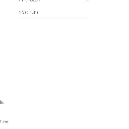
Promozioni
( 2)
Vedi tutte
le,
tarci