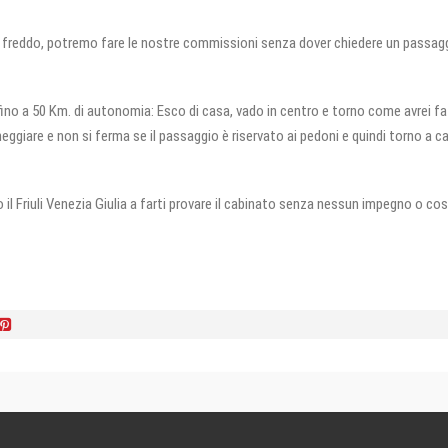
to freddo, potremo fare le nostre commissioni senza dover chiedere un passag
 fino a 50 Km. di autonomia: Esco di casa, vado in centro e torno come avrei f
cheggiare e non si ferma se il passaggio è riservato ai pedoni e quindi torno a c
il Friuli Venezia Giulia a farti provare il cabinato senza nessun impegno o cos