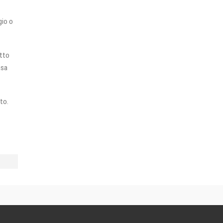
gio o
atto
asa
to.