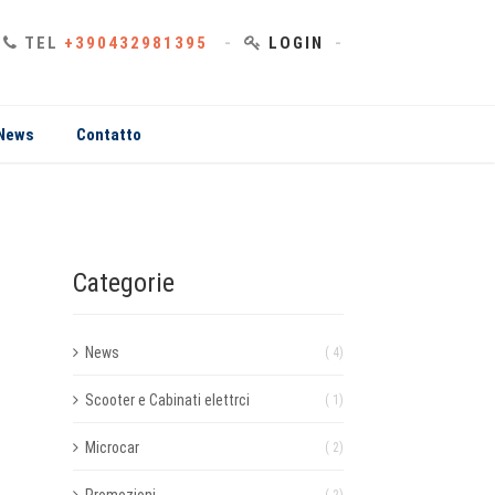
TEL
+390432981395
LOGIN
News
Contatto
Categorie
News
( 4)
Scooter e Cabinati elettrci
( 1)
Microcar
( 2)